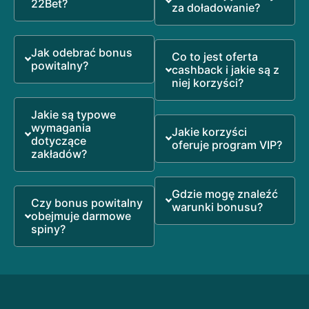
22Bet?
za doładowanie?
Jak odebrać bonus
Co to jest oferta
powitalny?
cashback i jakie są z
niej korzyści?
Jakie są typowe
wymagania
Jakie korzyści
dotyczące
oferuje program VIP?
zakładów?
Gdzie mogę znaleźć
Czy bonus powitalny
warunki bonusu?
obejmuje darmowe
spiny?