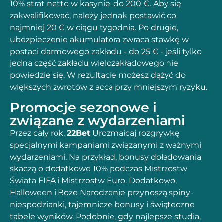
10% strat netto w kasynie, do 200 €. Aby się
zakwalifikować, należy jednak postawić co
najmniej 20 € w ciągu tygodnia. Po drugie,
ubezpieczenie akumulatora zwraca stawkę w
postaci darmowego zakładu - do 25 € - jeśli tylko
jedna część zakładu wielozakładowego nie
powiedzie się. W rezultacie możesz dążyć do
większych zwrotów z acca przy mniejszym ryzyku.
Promocje sezonowe i
związane z wydarzeniami
Przez cały rok,
22Bet
Urozmaicaj rozgrywkę
specjalnymi kampaniami związanymi z ważnymi
wydarzeniami. Na przykład, bonusy doładowania
skaczą o dodatkowe 10% podczas Mistrzostw
Świata FIFA i Mistrzostw Euro. Dodatkowo,
Halloween i Boże Narodzenie przynoszą spiny-
niespodzianki, tajemnicze bonusy i świąteczne
tabele wyników. Podobnie, gdy najlepsze studia,