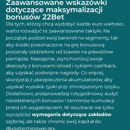
Zaawansowane wskazówki
dotyczące maksymalizacji
bonusów 22Bet
Dla tych, którzy chcą wydobyć każde euro wartości,
warto rozważyć te zaawansowane taktyki. Na
początek podziel swój bankroll na segmenty, tak
aby środki przeznaczone na grę bonusową
pozostały oddzielone od stawek na prawdziwe
pieniądze. Następnie, zsynchronizuj swoje
depozyty z bonusami reload i cyklami cashback,
aby uzyskać podwójne nagrody. Co więcej,
skorzystaj z ubezpieczenia akumulatorów, aby
uzyskać wysokie zyski przy zmniejszonym ryzyku.
Dodatkowo, przeprowadzaj cotygodniowy audyt
nieodebranych bonusów i terminów kumulacji
przed ich wygaśnięciem. W rezultacie nie tylko
wyczyścisz
wymagania dotyczące zakładów
szybciej, ale także chronić swój kapitał do
długoterminowej gry.