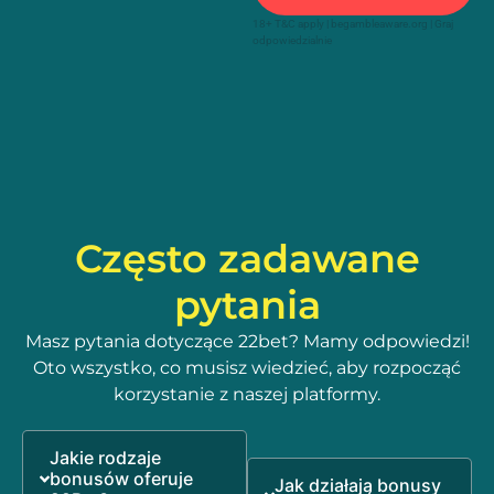
18+ T&C apply | begambleaware.org | Graj
odpowiedzialnie
Często zadawane
pytania
Masz pytania dotyczące 22bet? Mamy odpowiedzi!
Oto wszystko, co musisz wiedzieć, aby rozpocząć
korzystanie z naszej platformy.
Jakie rodzaje
bonusów oferuje
Jak działają bonusy