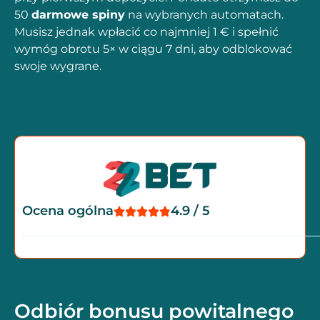
50
darmowe spiny
na wybranych automatach.
Musisz jednak wpłacić co najmniej 1 € i spełnić
wymóg obrotu 5× w ciągu 7 dni, aby odblokować
swoje wygrane.
Ocena ogólna
4.9 / 5
Odbiór bonusu powitalnego