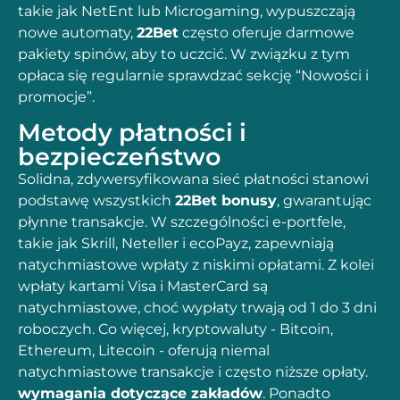
takie jak NetEnt lub Microgaming, wypuszczają
nowe automaty,
22Bet
często oferuje darmowe
pakiety spinów, aby to uczcić. W związku z tym
opłaca się regularnie sprawdzać sekcję “Nowości i
promocje”.
Metody płatności i
bezpieczeństwo
Solidna, zdywersyfikowana sieć płatności stanowi
podstawę wszystkich
22Bet bonusy
, gwarantując
płynne transakcje. W szczególności e-portfele,
takie jak Skrill, Neteller i ecoPayz, zapewniają
natychmiastowe wpłaty z niskimi opłatami. Z kolei
wpłaty kartami Visa i MasterCard są
natychmiastowe, choć wypłaty trwają od 1 do 3 dni
roboczych. Co więcej, kryptowaluty - Bitcoin,
Ethereum, Litecoin - oferują niemal
natychmiastowe transakcje i często niższe opłaty.
wymagania dotyczące zakładów
. Ponadto