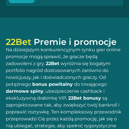
22Bet
Premie i promocje
Na dzisiejszym konkurencyjnym rynku gier online
promocje mogą sprawić, że gracze będą
zadowoleni z gry.
22Bet
wyróżnia się bogatym
portfolio nagród dostosowanych zarówno do
nowicjuszy, jak i doświadczonych graczy. Od
potężnego
bonus powitalny
do trwającego
darmowe spiny
, ubezpieczenie cashback i
ekskluzywną drabinkę VIP,
22Bet bonusy
są
zaprojektowane tak, aby zwiększyć twój bankroll i
poprawić rozrywkę. Ten kompleksowy przewodnik
przeprowadzi Cię przez każdą promocję, jak się o
nią ubiegać, strategie, aby spełnić rygorystyczne