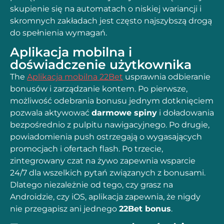
skupienie się na automatach o niskiej wariancji i
skromnych zakładach jest często najszybszą drogą
do spełnienia wymagań.
Aplikacja mobilna i
doświadczenie użytkownika
The
Aplikacja mobilna 22Bet
usprawnia odbieranie
bonusów i zarządzanie kontem. Po pierwsze,
możliwość odebrania bonusu jednym dotknięciem
pozwala aktywować
darmowe spiny
i doładowania
bezpośrednio z pulpitu nawigacyjnego. Po drugie,
powiadomienia push ostrzegają o wygasających
promocjach i ofertach flash. Po trzecie,
zintegrowany czat na żywo zapewnia wsparcie
24/7 dla wszelkich pytań związanych z bonusami.
Dlatego niezależnie od tego, czy grasz na
Androidzie, czy iOS, aplikacja zapewnia, że nigdy
nie przegapisz ani jednego
22Bet bonus
.