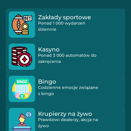
Zakłady sportowe
Ponad 1 000 wydarzeń
dziennie
Kasyno
Ponad 3 000 automatów do
zakręcenia
Bingo
Codzienne emocje związane
z bingo
Krupierzy na żywo
Prawdziwi dealerzy, akcja na
żywo