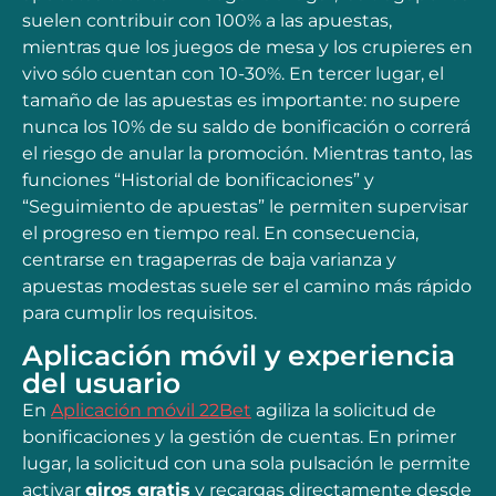
suelen contribuir con 100% a las apuestas,
mientras que los juegos de mesa y los crupieres en
vivo sólo cuentan con 10-30%. En tercer lugar, el
tamaño de las apuestas es importante: no supere
nunca los 10% de su saldo de bonificación o correrá
el riesgo de anular la promoción. Mientras tanto, las
funciones “Historial de bonificaciones” y
“Seguimiento de apuestas” le permiten supervisar
el progreso en tiempo real. En consecuencia,
centrarse en tragaperras de baja varianza y
apuestas modestas suele ser el camino más rápido
para cumplir los requisitos.
Aplicación móvil y experiencia
del usuario
En
Aplicación móvil 22Bet
agiliza la solicitud de
bonificaciones y la gestión de cuentas. En primer
lugar, la solicitud con una sola pulsación le permite
activar
giros gratis
y recargas directamente desde