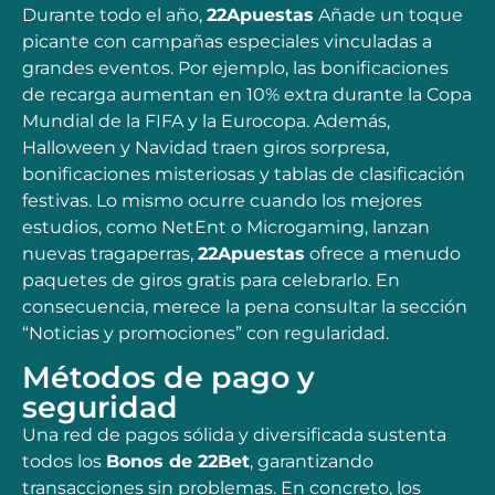
Durante todo el año,
22Apuestas
Añade un toque
picante con campañas especiales vinculadas a
grandes eventos. Por ejemplo, las bonificaciones
de recarga aumentan en 10% extra durante la Copa
Mundial de la FIFA y la Eurocopa. Además,
Halloween y Navidad traen giros sorpresa,
bonificaciones misteriosas y tablas de clasificación
festivas. Lo mismo ocurre cuando los mejores
estudios, como NetEnt o Microgaming, lanzan
nuevas tragaperras,
22Apuestas
ofrece a menudo
paquetes de giros gratis para celebrarlo. En
consecuencia, merece la pena consultar la sección
“Noticias y promociones” con regularidad.
Métodos de pago y
seguridad
Una red de pagos sólida y diversificada sustenta
todos los
Bonos de 22Bet
, garantizando
transacciones sin problemas. En concreto, los