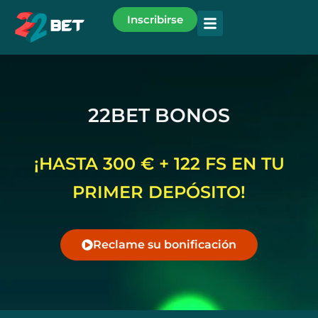
Inscribirse
22BET BONOS
¡HASTA 300 € + 122 FS EN TU
PRIMER DEPÓSITO!
Reclame su bonificación