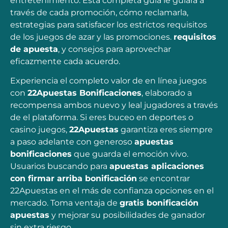
entretenimiento. Esta completa guía le guiará a
través de cada promoción, cómo reclamarla,
estrategias para satisfacer los estrictos requisitos
de los juegos de azar y las promociones.
requisitos
de apuesta
, y consejos para aprovechar
eficazmente cada acuerdo.
Experiencia
el
completo
valor
de
en línea
juegos
con
22Apuestas
Bonificaciones
,
elaborado
a
recompensa
ambos
nuevo
y
leal
jugadores
a través
de
el
plataforma.
Si
eres
buceo
en
deportes
o
casino
juegos,
22Apuestas
garantiza
eres
siempre
a
paso
adelante
con
generoso
apuestas
bonificaciones
que
guarda
el
emoción
vivo.
Usuarios
buscando
para
apuestas
aplicaciones
con
firmar
arriba
bonificación
se
encontrar
22Apuestas
en
el
más
de confianza
opciones
en
el
mercado.
Toma
ventaja
de
gratis
bonificación
apuestas
y
mejorar
su
posibilidades
de
ganador
sin
extra
riesgo.