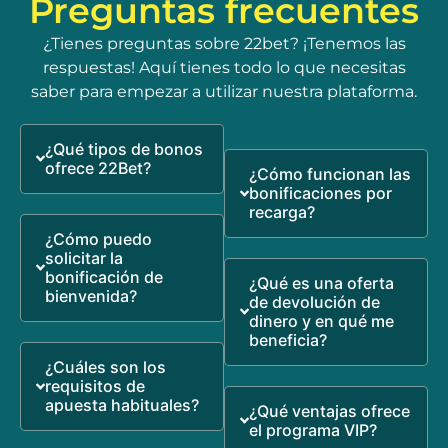
Preguntas frecuentes
¿Tienes preguntas sobre 22bet? ¡Tenemos las
respuestas! Aquí tienes todo lo que necesitas
saber para empezar a utilizar nuestra plataforma.
¿Qué tipos de bonos
ofrece 22Bet?
¿Cómo funcionan las
bonificaciones por
recarga?
¿Cómo puedo
solicitar la
bonificación de
¿Qué es una oferta
bienvenida?
de devolución de
dinero y en qué me
beneficia?
¿Cuáles son los
requisitos de
apuesta habituales?
¿Qué ventajas ofrece
el programa VIP?