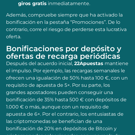
giros gratis
inmediatamente.
Además, compruebe siempre que ha activado la
bonificación en la pestaña “Promociones”. De lo
contrario, corre el riesgo de perderse esta lucrativa
oferta.
Bonificaciones por depósito y
ofertas de recarga periódicas
Después del acuerdo inicial,
22Apuestas
mantiene
el impulso. Por ejemplo, las recargas semanales le
ofrecen una igualación de 50% hasta 100 €, con un
requisito de apuesta de 5×. Por su parte, los
grandes apostadores pueden conseguir una
bonificación de 35% hasta 500 € con depósitos de
1.000 € o más, aunque con un requisito de
apuesta de 6×. Por el contrario, los entusiastas de
las criptomonedas se benefician de una
bonificación de 20% en depósitos de Bitcoin y