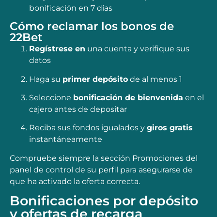
bonificación en 7 días
Cómo reclamar los bonos de
22Bet
Regístrese en
una cuenta y verifique sus
datos
Haga su
primer depósito
de al menos 1
Seleccione
bonificación de bienvenida
en el
cajero antes de depositar
Reciba sus fondos igualados y
giros gratis
instantáneamente
Compruebe siempre la sección Promociones del
panel de control de su perfil para asegurarse de
que ha activado la oferta correcta.
Bonificaciones por depósito
y ofertas de recarga