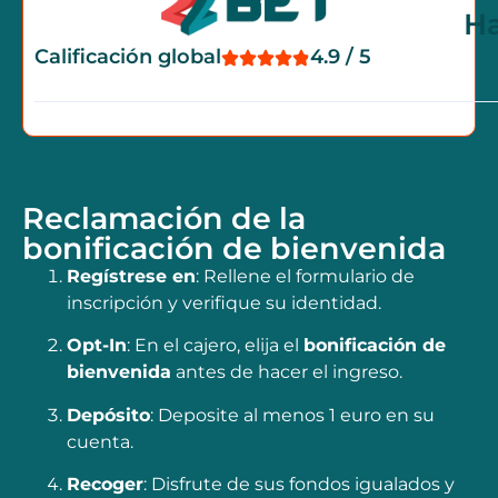
H
Calificación global
4.9 / 5
Reclamación de la
bonificación de bienvenida
Regístrese en
: Rellene el formulario de
inscripción y verifique su identidad.
Opt-In
: En el cajero, elija el
bonificación de
bienvenida
antes de hacer el ingreso.
Depósito
: Deposite al menos 1 euro en su
cuenta.
Recoger
: Disfrute de sus fondos igualados y