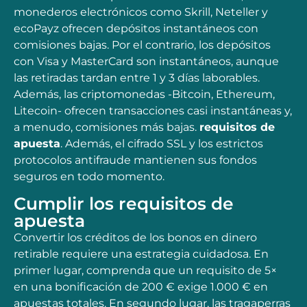
monederos electrónicos como Skrill, Neteller y
ecoPayz ofrecen depósitos instantáneos con
comisiones bajas. Por el contrario, los depósitos
con Visa y MasterCard son instantáneos, aunque
las retiradas tardan entre 1 y 3 días laborables.
Además, las criptomonedas -Bitcoin, Ethereum,
Litecoin- ofrecen transacciones casi instantáneas y,
a menudo, comisiones más bajas.
requisitos de
apuesta
. Además, el cifrado SSL y los estrictos
protocolos antifraude mantienen sus fondos
seguros en todo momento.
Cumplir los requisitos de
apuesta
Convertir los créditos de los bonos en dinero
retirable requiere una estrategia cuidadosa. En
primer lugar, comprenda que un requisito de 5×
en una bonificación de 200 € exige 1.000 € en
apuestas totales. En segundo lugar, las tragaperras