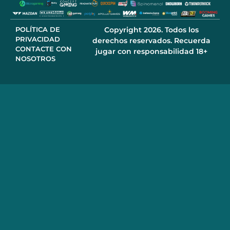
POLÍTICA DE
Copyright 2026. Todos los
PRIVACIDAD
derechos reservados. Recuerda
CONTACTE CON
jugar con responsabilidad 18+
NOSOTROS