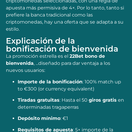
criptomonedas seleccionadas, con una regla de
apuesta más permisiva de 4×. Por lo tanto, tanto si
prefiere la banca tradicional como las
criptomonedas, hay una oferta que se adapta a su
estilo.
Explicación de la
bonificación de bienvenida
La promoción estrella es el
22Bet bono de
bienvenida
, ...diseñado para dar ventaja a los
nuevos usuarios:
Importe de la bonificación
: 100% match up
to €300 (or currency equivalent)
Tiradas gratuitas
: Hasta el 50
giros gratis
en
determinadas tragaperras
Depósito mínimo
: €1
Requisitos de apuesta
: 5× importe de la