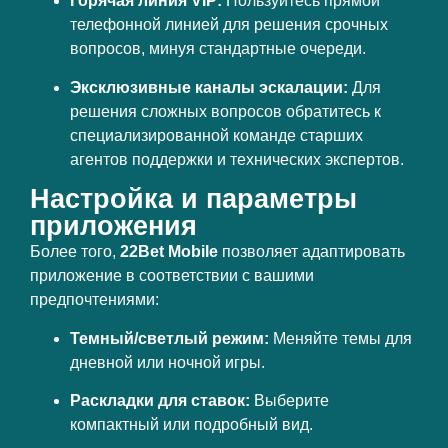
Горячая линия VIP:
Пользуйтесь прямой
телефонной линией для решения срочных
вопросов, минуя стандартные очереди.
Эксклюзивные каналы эскалации:
Для
решения сложных вопросов обратитесь к
специализированной команде старших
агентов поддержки и технических экспертов.
Настройка и параметры
приложения
Более того,
22Bet Mobile
позволяет адаптировать
приложение в соответствии с вашими
предпочтениями:
Темный/светлый режим:
Меняйте темы для
дневной или ночной игры.
Раскладки для ставок:
Выберите
компактный или подробный вид.