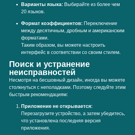
Варианты языка:
Выбирайте из более чем
20 языков.
Формат коэффициентов:
Переключение
между десятичным, дробным и американским
форматами.
Таким образом, вы можете настроить
интерфейс в соответствии со своим стилем.
Поиск и устранение
неисправностей
Несмотря на бесшовный дизайн, иногда вы можете
столкнуться с неполадками. Поэтому следуйте этим
быстрым рекомендациям:
Приложение не открывается:
Перезагрузите устройство, а затем убедитесь,
что установлена последняя версия
приложения.