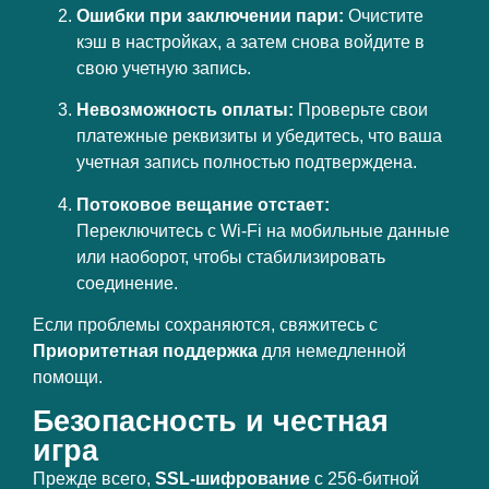
Ошибки при заключении пари:
Очистите
кэш в настройках, а затем снова войдите в
свою учетную запись.
Невозможность оплаты:
Проверьте свои
платежные реквизиты и убедитесь, что ваша
учетная запись полностью подтверждена.
Потоковое вещание отстает:
Переключитесь с Wi-Fi на мобильные данные
или наоборот, чтобы стабилизировать
соединение.
Если проблемы сохраняются, свяжитесь с
Приоритетная поддержка
для немедленной
помощи.
Безопасность и честная
игра
Прежде всего,
SSL-шифрование
с 256-битной