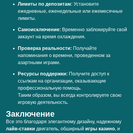
Лимиты по депозитам:
Установите
ежедневные, еженедельные или ежемесячные
лимиты.
Самоисключение:
Временно заблокируйте свой
аккаунт на время охлаждения.
Проверка реальности:
Получайте
напоминания о времени, проведенном за
азартными играми.
Ресурсы поддержки:
Получите доступ к
ссылкам на организации, оказывающие
профессиональную помощь.
Таким образом, вы всегда контролируете свою
игровую деятельность.
Заключение
Все это благодаря элегантному дизайну, надежному
лайв-ставки
двигатель, обширный
игры казино
, и