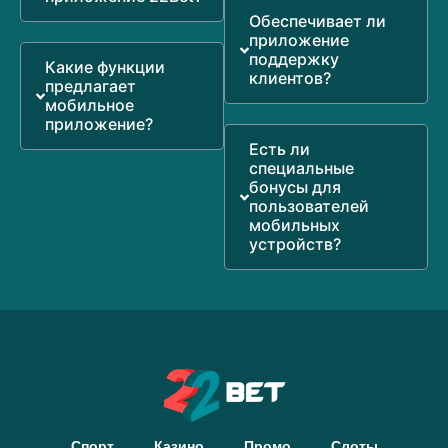
Обеспечивает ли
приложение
поддержку
Какие функции
клиентов?
предлагает
мобильное
приложение?
Есть ли
специальные
бонусы для
пользователей
мобильных
устройств?
Спорт
Казино
Промо
Слоты