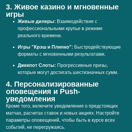
3. Живое казино и мгновенные
игры
Живые дилеры:
Взаимодействие с
профессиональными крупье в режиме
реального времени.
Игры "Крэш и Плинко":
Быстродействующие
форматы с мгновенными результатами.
Джекпот Слоты:
Прогрессивные призы,
которые могут достигать шестизначных сумм.
4. Персонализированные
оповещения и Push-
уведомления
Кроме того, включите уведомления о предстоящих
матчах, расчетах ставок и новых акциях. Настройте
параметры оповещений, чтобы быть в курсе всех
событий, не перегружаясь.