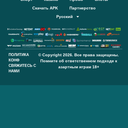
Скачать APK
Партнерство
Русский
ПОЛИТИКА
© Copyright 2026. Все права защищены.
КОНФ
Помните об ответственном подходе к
СВЯЖИТЕСЬ С
азартным играм 18+
НАМИ