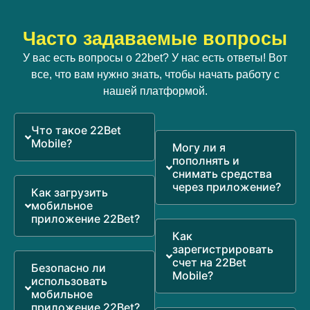
Часто задаваемые вопросы
У вас есть вопросы о 22bet? У нас есть ответы! Вот
все, что вам нужно знать, чтобы начать работу с
нашей платформой.
Что такое 22Bet
Mobile?
Могу ли я
пополнять и
снимать средства
через приложение?
Как загрузить
мобильное
приложение 22Bet?
Как
зарегистрировать
счет на 22Bet
Безопасно ли
Mobile?
использовать
мобильное
приложение 22Bet?