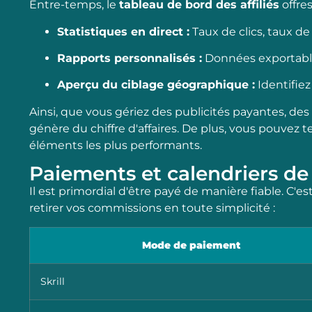
Entre-temps, le
tableau de bord des affiliés
offres
Statistiques en direct :
Taux de clics, taux de
Rapports personnalisés :
Données exportable
Aperçu du ciblage géographique :
Identifiez
Ainsi, que vous gériez des publicités payantes, de
génère du chiffre d'affaires. De plus, vous pouvez t
éléments les plus performants.
Paiements et calendriers d
Il est primordial d'être payé de manière fiable. C'es
retirer vos commissions en toute simplicité :
Mode de paiement
Skrill