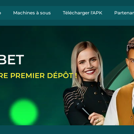
o
Machines à sous
Télécharger l'APK
Partenar
BET
TRE PREMIER DÉPÔT !