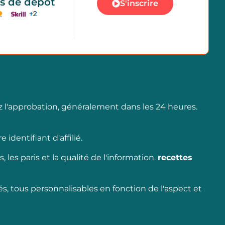
s de dépôt
S'inscrire
l'approbation, généralement dans les 24 heures.
dentifiant d'affilié.
 les paris et la qualité de l'information.
recettes
s, tous personnalisables en fonction de l'aspect et