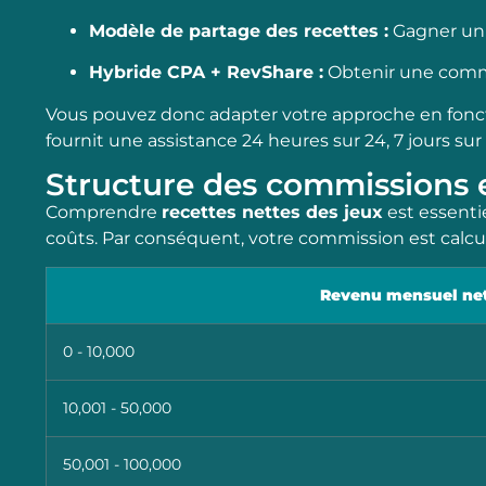
Modèle de partage des recettes :
Gagner un 
Hybride CPA + RevShare :
Obtenir une commis
Vous pouvez donc adapter votre approche en foncti
fournit une assistance 24 heures sur 24, 7 jours sur
Structure des commissions e
Comprendre
recettes nettes des jeux
est essentie
coûts. Par conséquent, votre commission est calcul
Revenu mensuel net 
0 - 10,000
10,001 - 50,000
50,001 - 100,000