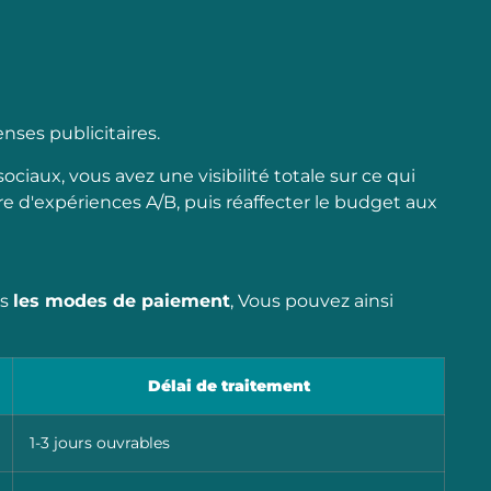
nses publicitaires.
iaux, vous avez une visibilité totale sur ce qui
dre d'expériences A/B, puis réaffecter le budget aux
rs
les modes de paiement
, Vous pouvez ainsi
Délai de traitement
1-3 jours ouvrables