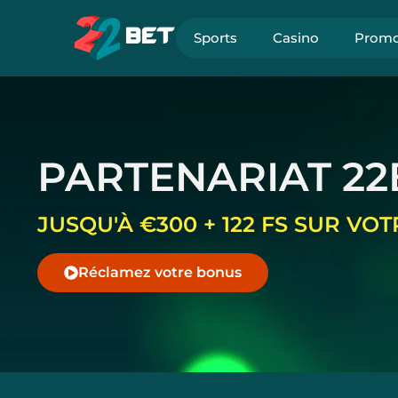
Sports
Casino
Prom
PARTENARIAT 22
JUSQU'À €300 + 122 FS SUR VO
Réclamez votre bonus