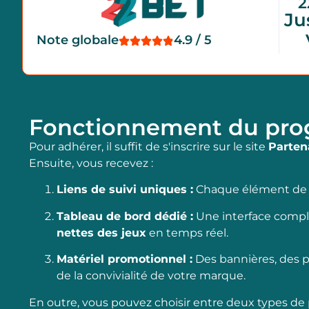
2
Ju
Note globale
4.9 / 5
Fonctionnement du prog
Pour adhérer, il suffit de s'inscrire sur le site
Parten
Ensuite, vous recevez :
Liens de suivi uniques :
Chaque élément de mar
Tableau de bord dédié :
Une interface complète
nettes des jeux
en temps réel.
Matériel promotionnel :
Des bannières, des pa
de la convivialité de votre marque.
En outre, vous pouvez choisir entre deux types de p