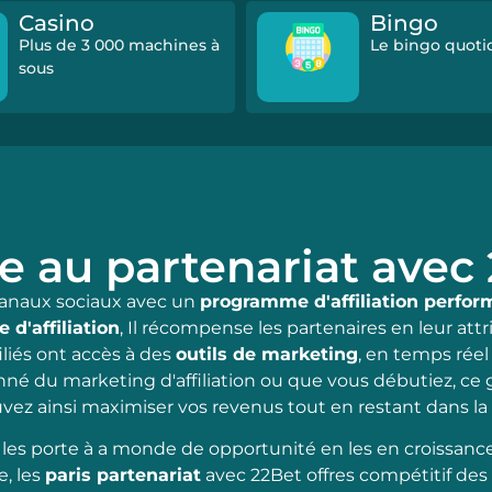
Casino
Bingo
Plus de 3 000 machines à
Le bingo quoti
sous
ce au partenariat avec
canaux sociaux avec un
programme d'affiliation perfor
d'affiliation
, Il récompense les partenaires en leur at
iliés ont accès à des
outils de marketing
, en temps rée
é du marketing d'affiliation ou que vous débutiez, ce g
vez ainsi maximiser vos revenus tout en restant dans la l
e
les
porte
à
a
monde
de
opportunité
en
les
en croissanc
e,
les
paris
partenariat
avec
22Bet
offres
compétitif
des