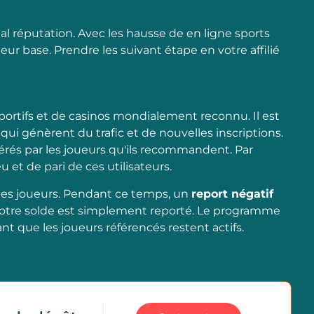
al
réputation.
Avec
les
hausse
de
en ligne
sports
ueur
base.
Prendre
les
suivant
étape
en
votre
affilié
portifs et de casinos mondialement reconnu. Il est
ui génèrent du trafic et de nouvelles inscriptions.
rés par les joueurs qu'ils recommandent. Par
et de pari de ces utilisateurs.
des joueurs. Pendant ce temps, un
report négatif
- votre solde est simplement reporté. Le programme
nt que les joueurs référencés restent actifs.