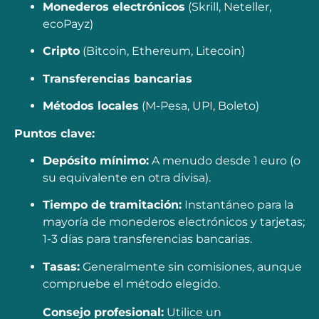
Monederos electrónicos
(Skrill, Neteller,
ecoPayz)
Cripto
(Bitcoin, Ethereum, Litecoin)
Transferencias bancarias
Métodos locales
(M-Pesa, UPI, Boleto)
Puntos clave:
Depósito mínimo:
A menudo desde 1 euro (o
su equivalente en otra divisa).
Tiempo de tramitación:
Instantáneo para la
mayoría de monederos electrónicos y tarjetas;
1-3 días para transferencias bancarias.
Tasas:
Generalmente sin comisiones, aunque
compruebe el método elegido.
Consejo profesional:
Utilice un