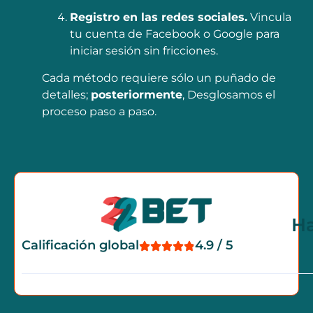
Registro en las redes sociales.
Vincula
tu cuenta de Facebook o Google para
iniciar sesión sin fricciones.
Cada método requiere sólo un puñado de
detalles;
posteriormente
, Desglosamos el
proceso paso a paso.
H
Calificación global
4.9 / 5