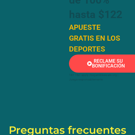
de 100%
hasta $122
APUESTE
GRATIS EN LOS
DEPORTES
RECLAME SU
BONIFICACIÓN
18+ T&C apply | begambleaware.org |
Juega responsablemente
Preguntas frecuentes