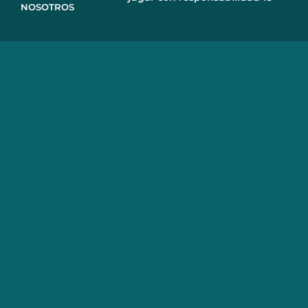
NOSOTROS