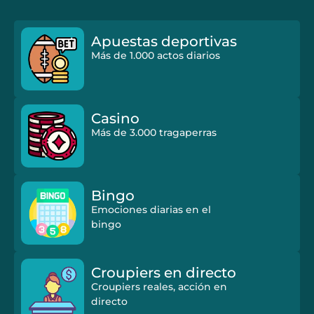
Apuestas deportivas
Más de 1.000 actos diarios
Casino
Más de 3.000 tragaperras
Bingo
Emociones diarias en el
bingo
Croupiers en directo
Croupiers reales, acción en
directo