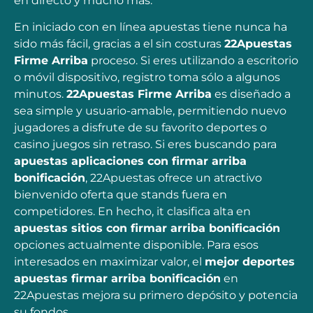
en directo y mucho más.
En
iniciado
con
en línea
apuestas
tiene
nunca
ha
sido
más fácil,
gracias
a
el
sin costuras
22Apuestas
Firme
Arriba
proceso.
Si
eres
utilizando
a
escritorio
o
móvil
dispositivo,
registro
toma
sólo
a
algunos
minutos.
22Apuestas
Firme
Arriba
es
diseñado
a
sea
simple
y
usuario-
amable,
permitiendo
nuevo
jugadores
a
disfrute de
su
favorito
deportes
o
casino
juegos
sin
retraso.
Si
eres
buscando
para
apuestas
aplicaciones
con
firmar
arriba
bonificación
,
22Apuestas
ofrece
un
atractivo
bienvenido
oferta
que
stands
fuera
en
competidores.
En
hecho,
it
clasifica
alta
en
apuestas
sitios
con
firmar
arriba
bonificación
opciones
actualmente
disponible.
Para
esos
interesados
en
maximizar
valor,
el
mejor
deportes
apuestas
firmar
arriba
bonificación
en
22Apuestas
mejora
su
primero
depósito
y
potencia
su
fondos.