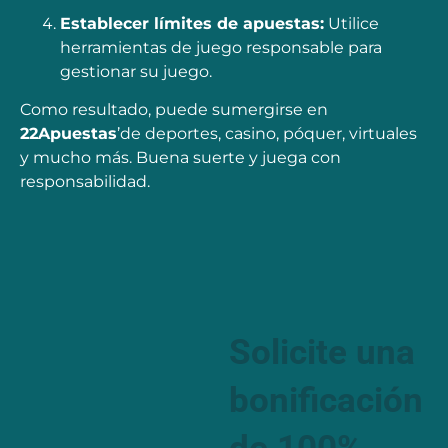
Establecer límites de apuestas:
Utilice
herramientas de juego responsable para
gestionar su juego.
Como resultado, puede sumergirse en
22Apuestas
’de deportes, casino, póquer, virtuales
y mucho más. Buena suerte y juega con
responsabilidad.
Solicite una
bonificación