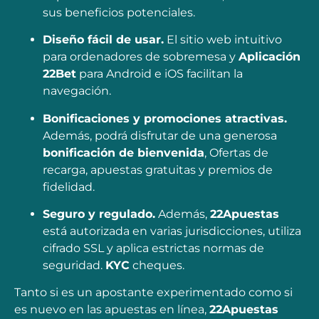
sus beneficios potenciales.
Diseño fácil de usar.
El sitio web intuitivo
para ordenadores de sobremesa y
Aplicación
22Bet
para Android e iOS facilitan la
navegación.
Bonificaciones y promociones atractivas.
Además, podrá disfrutar de una generosa
bonificación de bienvenida
, Ofertas de
recarga, apuestas gratuitas y premios de
fidelidad.
Seguro y regulado.
Además,
22Apuestas
está autorizada en varias jurisdicciones, utiliza
cifrado SSL y aplica estrictas normas de
seguridad.
KYC
cheques.
Tanto si es un apostante experimentado como si
es nuevo en las apuestas en línea,
22Apuestas